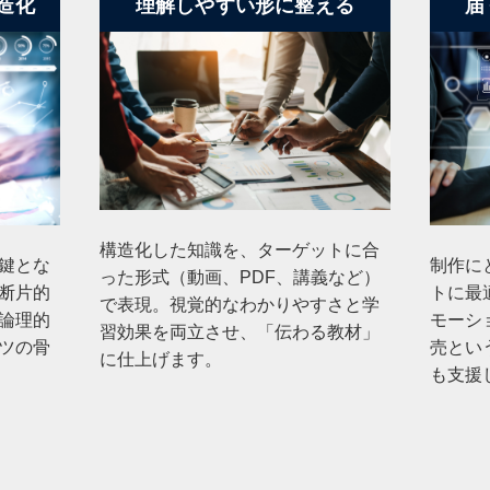
造化
理解しやすい形に整える
届
構造化した知識を、ターゲットに合
鍵とな
制作に
った形式（動画、PDF、講義など）
断片的
トに最
で表現。視覚的なわかりやすさと学
論理的
モーシ
習効果を両立させ、「伝わる教材」
ツの骨
売とい
に仕上げます。
も支援